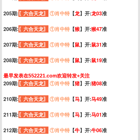
205期:
〖六合天龙〗
①肖中特
【
龙
】开:
龙03
准
206期:
〖六合天龙〗
①肖中特
【
猴
】开:
猴47
准
207期:
〖六合天龙〗
①肖中特
【
鼠
】开:
鼠31
准
208期:
〖六合天龙〗
①肖中特
【
鼠
】开:
鼠19
准
最早发表在552221.com欢迎转发+关注
209期:
〖六合天龙〗
①肖中特
【
猪
】开:
猪08
准
210期:
〖六合天龙〗
①肖中特
【
马
】开:
马49
准
211期:
〖六合天龙〗
①肖中特
【
马
】开:
马01
准
212期:
〖六合天龙〗
①肖中特
【
牛
】开:
牛06
准